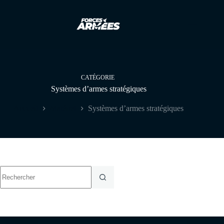
Passer
au
contenu
CATÉGORIE
Systèmes d’armes stratégiques
Accueil
Matériel
Systèmes d’armes stratégiques
Aucun
résultat